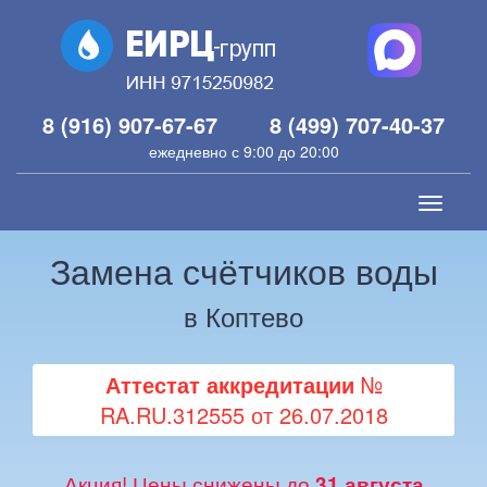
8 (916) 907-67-67
8 (499) 707-40-37
ежедневно с 9:00 до 20:00
Toggle
navigati
Замена счётчиков воды
в Коптево
Аттестат аккредитации
№
RA.RU.312555 от 26.07.2018
Акция! Цены снижены до
31 августа