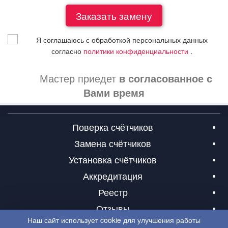
Я соглашаюсь с обработкой персональных данных
согласно
политики конфиденциальности
.
Мастер приедет
в согласованное с
Вами время
Поверка счётчиков
Замена счётчиков
Установка счётчиков
Аккредитация
Реестр
Отзывы
Наш сайт использует cookie для улучшения работы
Контакты