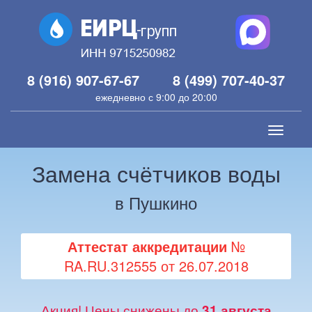
8 (916) 907-67-67
8 (499) 707-40-37
ежедневно с 9:00 до 20:00
Toggle
navigati
Замена счётчиков воды
в Пушкино
Аттестат аккредитации
№
RA.RU.312555 от 26.07.2018
Акция! Цены снижены до
31 августа