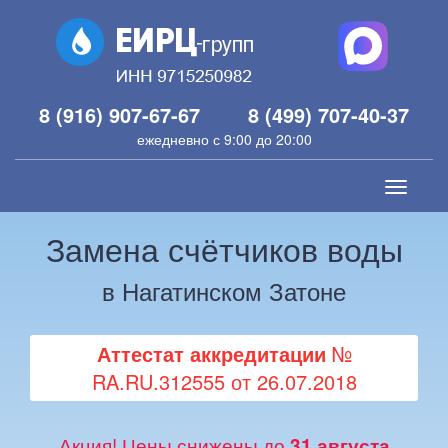
8 (916) 907-67-67
8 (499) 707-40-37
ежедневно с 9:00 до 20:00
Toggle
navigati
Замена счётчиков воды
в Нагатинском Затоне
Аттестат аккредитации
№
RA.RU.312555 от 26.07.2018
Акция! Цены снижены до
31 августа