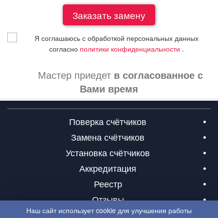
Я соглашаюсь с обработкой персональных данных
согласно
политики конфиденциальности
.
Мастер приедет
в согласованное с
Вами время
Поверка счётчиков
Замена счётчиков
Установка счётчиков
Аккредитация
Реестр
Отзывы
Наш сайт использует cookie для улучшения работы
Контакты