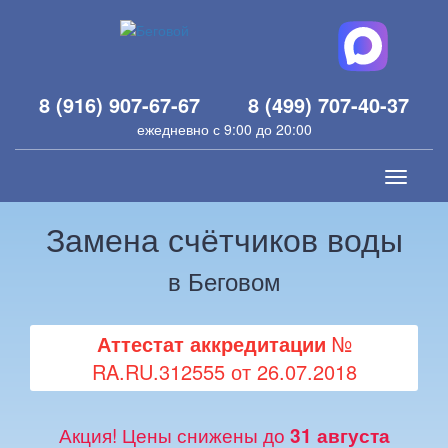
8 (916) 907-67-67
8 (499) 707-40-37
ежедневно с 9:00 до 20:00
Toggle
navigati
Замена счётчиков воды
в Беговом
Аттестат аккредитации
№
RA.RU.312555 от 26.07.2018
Акция! Цены снижены до
31 августа