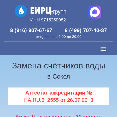
8 (916) 907-67-67
8 (499) 707-40-37
ежедневно с 9:00 до 20:00
Toggle
navigati
Замена счётчиков воды
в Сокол
Аттестат аккредитации
№
RA.RU.312555 от 26.07.2018
Акция! Цены снижены до
31 августа