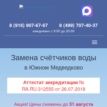
8 (916) 907-67-67
8 (499) 707-40-37
ежедневно с 9:00 до 20:00
Toggle
navigati
Замена счётчиков воды
в Южном Медведково
Аттестат аккредитации
№
RA.RU.312555 от 26.07.2018
Акция! Цены снижены до
31 августа