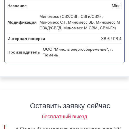
Minol
Миномесс (СВХ/СВГ, СВГи/СВХи,
Миномесс СТ, Миномесс 3В, Миномесс М
СВХД/СВГД, Миномесс М СВМ, СВМ-Гл)
ХВ 6 / ГВ 4
ООО "Миноль энергосбережение", г.
Тюмень
Оставить заявку сейчас
бесплатный выезд