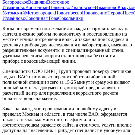
Богородское
Вешняки
Восточное
Измайлово
Восточный
Гольяново
Ивановское
Измайлово
Кожухо
Ухтомский
Метрогородок
Новогиреево
Новокосино
Перово
Преоб
Измайлово
Соколиная Гора
Сокольники
Когда нет времени или желания дважды оформлять заявку на
сантехнические работы по демонтажу и восстановлению на
месте счетчика потребления воды, а также на поиск адреса и
доставку прибора для исследования в лабораторию, имеющею
разрешительные документы и специализированный стенд,
удачным решением вопроса станет поверка без снятия
прибора с водоснабжающей линии.
Специалисты ООО ЕИРЦ-Групп проводят поверку счетчиков
воды в ВАО с помощью переносной откалиброванной
поливочной станции всего за 15-25 минут и сразу же выдают
полный комплект документов, который предоставляют в
расчетный центр для продолжения корректного расчета
оплаты за водоснабжение.
Заказ на выезд мастеров компании по любому адресу в
пределах Москвы и области, в том числе ВАО, оформляется
также за несколько минут по телефону или в
соответствующем разделе ее сайта, а стоимость услуги вполне
доступна для населения. Прибудет специалист в удобную для