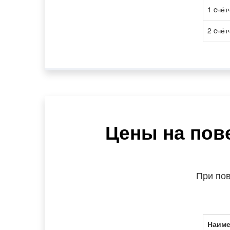
1 cчёт
2 cчёт
Цены на пов
При по
Наиме