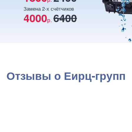
Замена 2-х счётчиков
4000
6400
р.
Отзывы о Еирц-групп