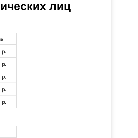
зических лиц
на
 р.
 р.
 р.
 р.
 р.