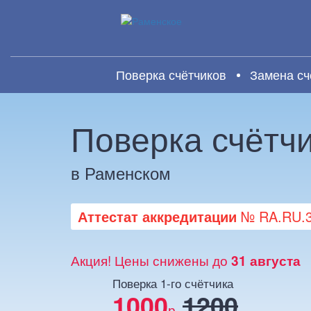
Поверка счётчиков
Замена сч
Поверка счётч
в Раменском
Аттестат аккредитации
№ RA.RU.31
Акция! Цены снижены до
31 августа
Поверка 1-го счётчика
1000
1200
р.