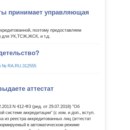
ты принимает управляющая
ккредитованной, поэтому предоставляем
 для УК,ТСЖ,ЖСК, и т.д.
идетельство?
и № RA.RU.312555
выдаете аттестат
?
.2013 N 412-ФЗ (ред. от 29.07.2018) "Об
й системе аккредитации" (с изм. и доп., вступ.
ска из реестра аккредитованных лиц (аттестат
 формируемый в автоматическом режиме