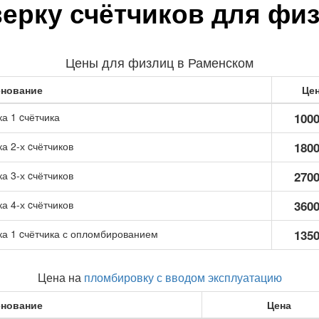
ерку счётчиков для фи
Цены для физлиц в Раменском
нование
Це
а 1 cчётчика
1000
а 2-х cчётчиков
1800
а 3-х cчётчиков
2700
а 4-х cчётчиков
3600
а 1 cчётчика с опломбированием
1350
Цена на
пломбировку с вводом эксплуатацию
нование
Цена