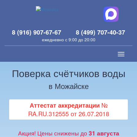
8 (916) 907-67-67
8 (499) 707-40-37
ежедневно с 9:00 до 20:00
Toggle
navigati
Поверка счётчиков воды
в Можайске
Аттестат аккредитации
№
RA.RU.312555 от 26.07.2018
Акция! Цены снижены до
31 августа