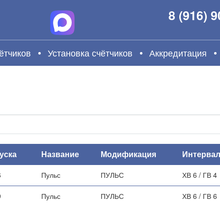
8 (916) 
ётчиков
Установка счётчиков
Аккредитация
уска
Название
Модификация
Интервал
6
Пульс
ПУЛЬС
ХВ 6 / ГВ 4
9
Пульс
ПУЛЬС
ХВ 6 / ГВ 6