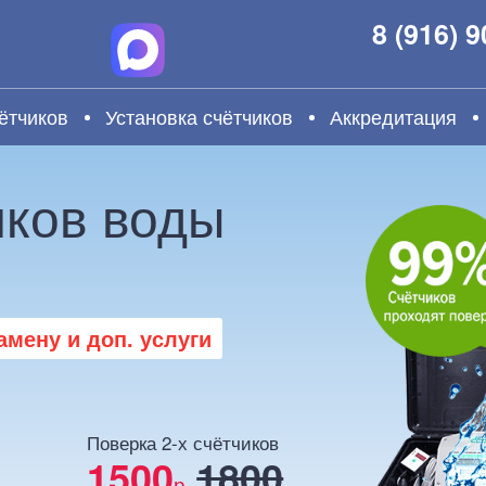
8 (916) 
ётчиков
Установка счётчиков
Аккредитация
иков воды
мену и доп. услуги
Поверка 2-х счётчиков
1500
1800
р.