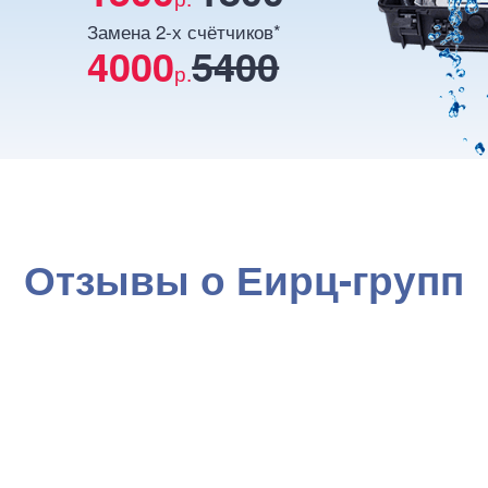
Замена 2-х счётчиков*
4000
5400
р.
Отзывы о Еирц-групп