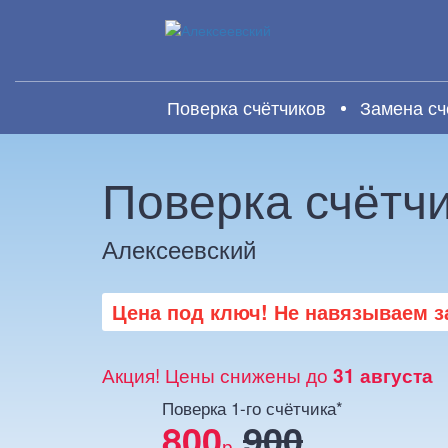
Поверка счётчиков
Замена сч
Поверка счётч
Алексеевский
Цена под ключ! Не навязываем за
Акция! Цены снижены до
31 августа
Поверка 1-го счётчика*
800
900
р.