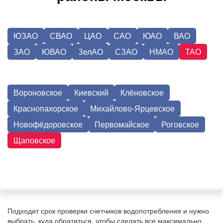
ЮЗАО
СВАО
ЦАО
САО
ЮАО
ВАО
ЗАО
ЮВАО
ЗелАО
СЗАО
НМАО
ТАО
Вороновское
Киевский
Клёновское
Краснопахорское
Михайлово-Ярцевское
Новофёдоровское
Первомайское
Роговское
Щаповское
Подходит срок проверки счетчиков водопотребления и нужно
выбрать, куда обратиться, чтобы сделать все максимально