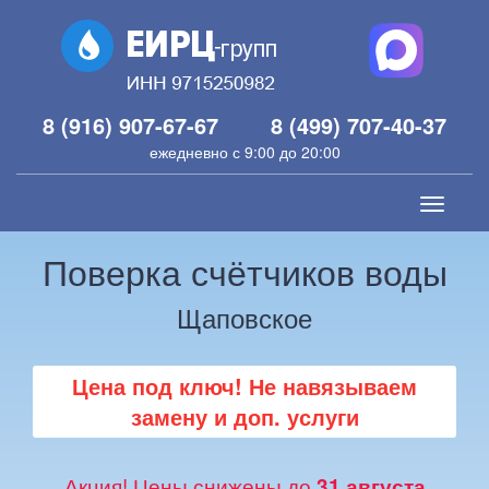
8 (916) 907-67-67
8 (499) 707-40-37
ежедневно с 9:00 до 20:00
Toggle
navigati
Поверка счётчиков воды
Щаповское
Цена под ключ! Не навязываем
замену и доп. услуги
Акция! Цены снижены до
31 августа