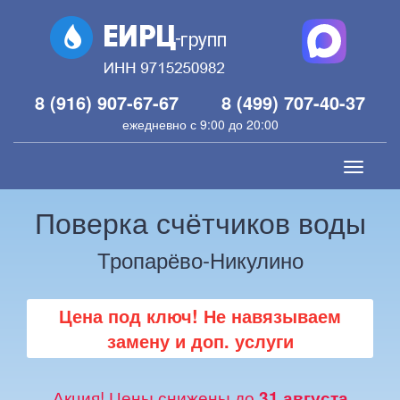
8 (916) 907-67-67
8 (499) 707-40-37
ежедневно с 9:00 до 20:00
Toggle
navigati
Поверка счётчиков воды
Тропарёво-Никулино
Цена под ключ! Не навязываем
замену и доп. услуги
Акция! Цены снижены до
31 августа