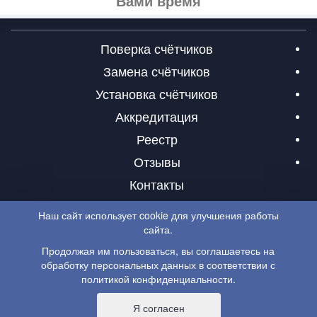
Вами время
Поверка счётчиков
Замена счётчиков
Установка счётчиков
Аккредитация
Реестр
Отзывы
Контакты
Наш сайт использует cookie для улучшения работы
сайта.
8 (916) 907-67-67
Продолжая им пользоваться, вы соглашаетесь на
обработку персональных данных в соответствии с
8 (499) 707-40-37
политикой конфиденциальности
.
© 2016 - 2026 Все права защищены. Информация на
сайте не является публичной офертой.
Я согласен