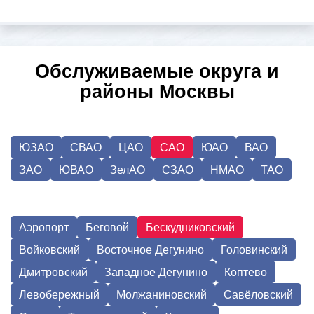
Обслуживаемые округа и
районы Москвы
ЮЗАО
СВАО
ЦАО
САО
ЮАО
ВАО
ЗАО
ЮВАО
ЗелАО
СЗАО
НМАО
ТАО
Аэропорт
Беговой
Бескудниковский
Войковский
Восточное Дегунино
Головинский
Дмитровский
Западное Дегунино
Коптево
Левобережный
Молжаниновский
Савёловский