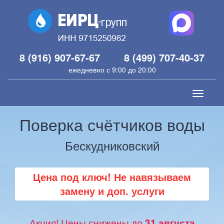
8 (916) 907-67-67
8 (499) 707-40-37
ежедневно с 9:00 до 20:00
Toggle
navigati
Поверка счётчиков воды
Бескудниковский
Цена под ключ! Не навязываем
замену и доп. услуги
Акция! Цены снижены до
31 августа