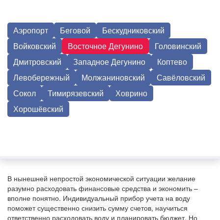
Аэропорт
Беговой
Бескудниковский
Войковский
Восточное Дегунино
Головинский
Дмитровский
Западное Дегунино
Коптево
Левобережный
Молжаниновский
Савёловский
Сокол
Тимирязевский
Ховрино
Хорошёвский
В нынешней непростой экономической ситуации желание
разумно расходовать финансовые средства и экономить –
вполне понятно. Индивидуальный прибор учета на воду
поможет существенно снизить сумму счетов, научиться
ответственно расходовать воду и планировать бюджет. Но