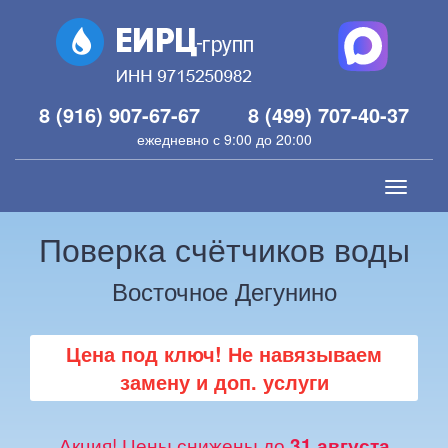
8 (916) 907-67-67
8 (499) 707-40-37
ежедневно с 9:00 до 20:00
Toggle
navigati
Поверка счётчиков воды
Восточное Дегунино
Цена под ключ! Не навязываем
замену и доп. услуги
Акция! Цены снижены до
31 августа