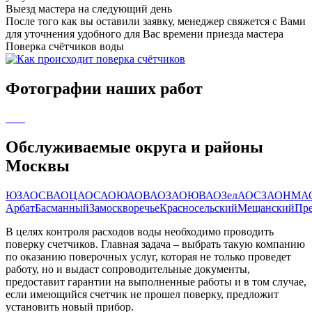
Выезд мастера на следующий день
После того как вы оставили заявку, менеджер свяжется с Вами
для уточнения удобного для Вас времени приезда мастера
Поверка счётчиков воды
Фотографии наших работ
Обслуживаемые округа и районы
Москвы
ЮЗАО
СВАО
ЦАО
САО
ЮАО
ВАО
ЗАО
ЮВАО
ЗелАО
СЗАО
НМА
Арбат
Басманный
Замоскворечье
Красносельский
Мещанский
Пр
В целях контроля расходов воды необходимо проводить
поверку счетчиков. Главная задача – выбрать такую компанию
по оказанию поверочных услуг, которая не только проведет
работу, но и выдаст сопроводительные документы,
предоставит гарантии на выполненные работы и в том случае,
если имеющийся счетчик не прошел поверку, предложит
установить новый прибор.