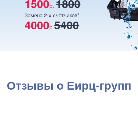
1500
1800
р.
Замена 2-х счётчиков*
4000
5400
р.
Отзывы о Еирц-групп