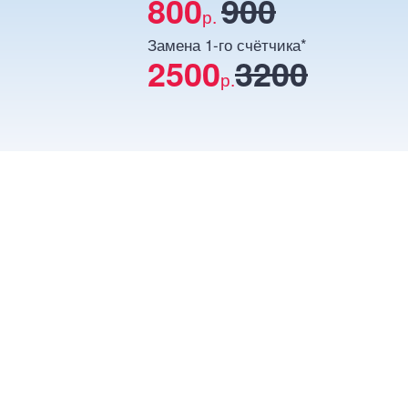
800
900
р.
Замена 1-го счётчика*
2500
3200
р.