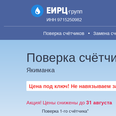
Поверка счётчиков
Замена сч
Поверка счётч
Якиманка
Цена под ключ! Не навязываем за
Акция! Цены снижены до
31 августа
Поверка 1-го счётчика*